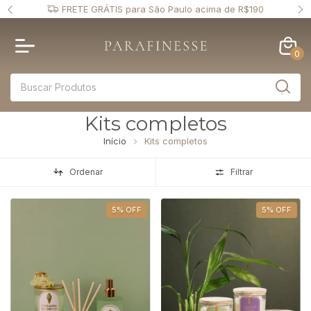
acima de R$190
Ganhe 5% de DESCONTO no pagamento via P
0
Kits completos
Início
Kits completos
Ordenar
Filtrar
5
%
OFF
5
%
OFF