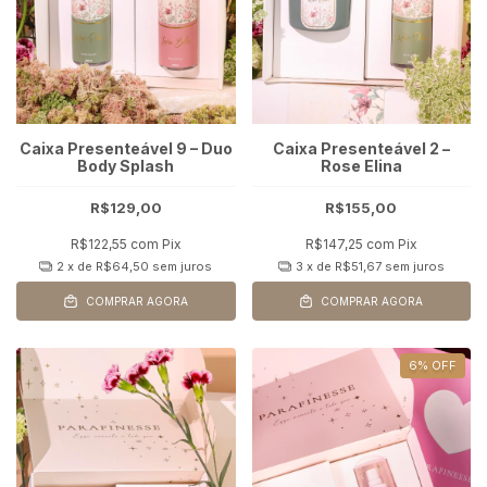
Caixa Presenteável 9 – Duo
Caixa Presenteável 2 –
Body Splash
Rose Elina
R$129,00
R$155,00
R$122,55
com
Pix
R$147,25
com
Pix
2
x de
R$64,50
sem juros
3
x de
R$51,67
sem juros
COMPRAR AGORA
COMPRAR AGORA
6
%
OFF