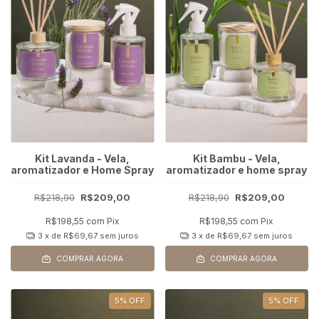
Kit Lavanda - Vela,
Kit Bambu - Vela,
aromatizador e Home Spray
aromatizador e home spray
R$218,90
R$209,00
R$218,90
R$209,00
R$198,55
com
Pix
R$198,55
com
Pix
3
x de
R$69,67
sem juros
3
x de
R$69,67
sem juros
COMPRAR AGORA
COMPRAR AGORA
5
%
OFF
5
%
OFF