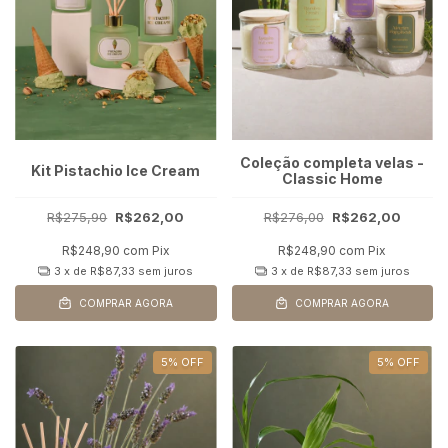
Coleção completa velas -
Kit Pistachio Ice Cream
Classic Home
R$275,90
R$262,00
R$276,00
R$262,00
R$248,90
com
Pix
R$248,90
com
Pix
3
x de
R$87,33
sem juros
3
x de
R$87,33
sem juros
COMPRAR AGORA
COMPRAR AGORA
5
%
OFF
5
%
OFF