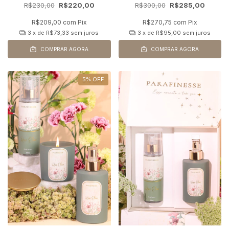
R$230,00
R$220,00
R$300,00
R$285,00
R$209,00
com
Pix
R$270,75
com
Pix
3
x de
R$73,33
sem juros
3
x de
R$95,00
sem juros
COMPRAR AGORA
COMPRAR AGORA
5
%
OFF