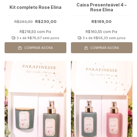
Caixa Presenteável 4 –
Kit completo Rose Elina
Rose Elina
R$243,00
R$230,00
R$169,00
R$218,50
com
Pix
R$160,55
com
Pix
3
x de
R$76,67
sem juros
3
x de
R$56,33
sem juros
COMPRAR AGORA
COMPRAR AGORA