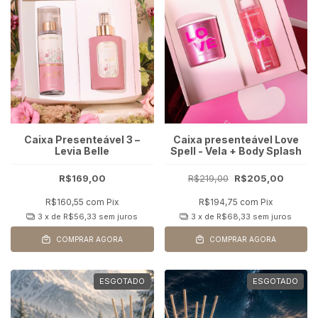
Caixa Presenteável 3 –
Caixa presenteável Love
Levia Belle
Spell - Vela + Body Splash
R$169,00
R$219,00
R$205,00
R$160,55
com
Pix
R$194,75
com
Pix
3
x de
R$56,33
sem juros
3
x de
R$68,33
sem juros
COMPRAR AGORA
COMPRAR AGORA
ESGOTADO
ESGOTADO