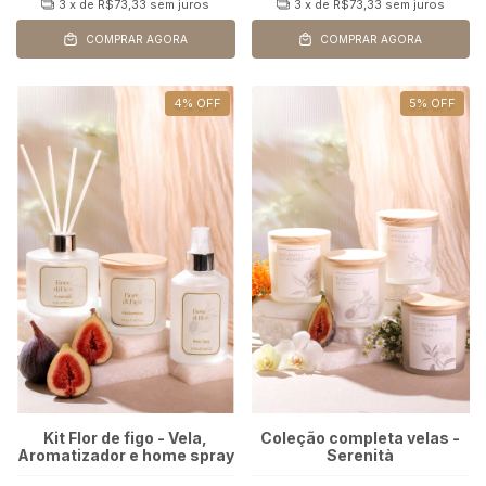
3
x de
R$73,33
sem juros
3
x de
R$73,33
sem juros
COMPRAR AGORA
COMPRAR AGORA
4
%
OFF
5
%
OFF
Kit Flor de figo - Vela,
Coleção completa velas -
Aromatizador e home spray
Serenità