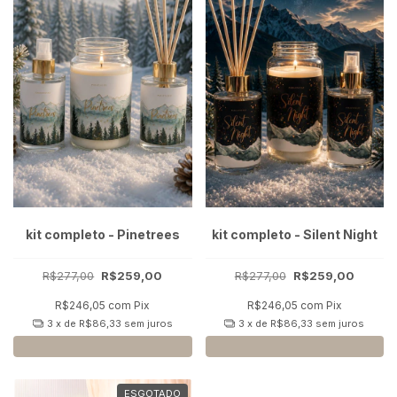
kit completo - Pinetrees
kit completo - Silent Night
R$277,00
R$259,00
R$277,00
R$259,00
R$246,05
com
Pix
R$246,05
com
Pix
3
x de
R$86,33
sem juros
3
x de
R$86,33
sem juros
ESGOTADO