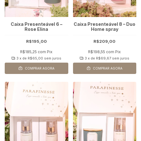
Caixa Presenteável 6 –
Caixa Presenteável 8 – Duo
Rose Elina
Home spray
R$195,00
R$209,00
R$185,25
com
Pix
R$198,55
com
Pix
3
x de
R$65,00
sem juros
3
x de
R$69,67
sem juros
COMPRAR AGORA
COMPRAR AGORA