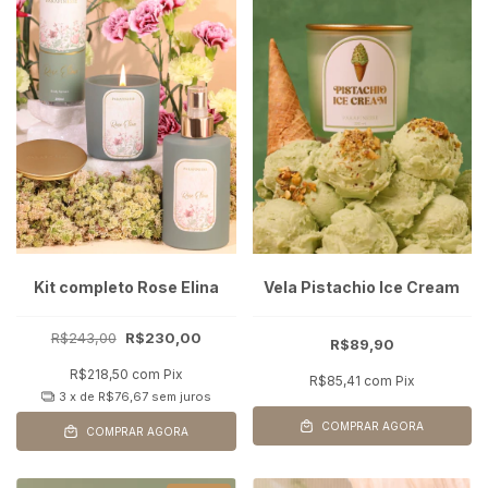
Kit completo Rose Elina
Vela Pistachio Ice Cream
R$243,00
R$230,00
R$89,90
R$218,50
com
Pix
R$85,41
com
Pix
3
x de
R$76,67
sem juros
COMPRAR AGORA
COMPRAR AGORA