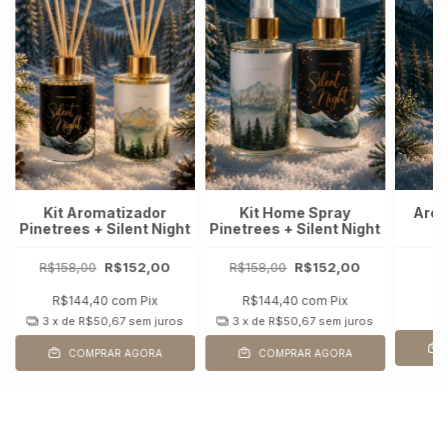
-
Kit Aromatizador
Kit Home Spray
Arom
Pinetrees + Silent Night
Pinetrees + Silent Night
N
R$158,00
R$152,00
R$158,00
R$152,00
R$144,40
com
Pix
R$144,40
com
Pix
R
3
x de
R$50,67
sem juros
3
x de
R$50,67
sem juros
COMPRAR AGORA
COMPRAR AGORA