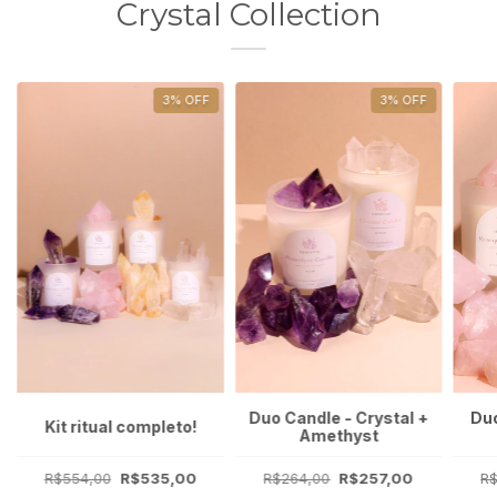
Crystal Collection
3
%
OFF
3
%
OFF
Duo Candle - Crystal +
Duo
Kit ritual completo!
Amethyst
R$554,00
R$535,00
R$264,00
R$257,00
R