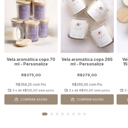
Vela aromática copo 70
Vela aromática copo 265
Ve
ml - Personalize
ml - Personalize
15
R$375,00
R$279,00
R$356,25
com
Pix
R$265,05
com
Pix
3
x de
R$125,00
sem juros
3
x de
R$93,00
sem juros
3
COMPRAR AGORA
COMPRAR AGORA