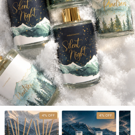
4
%
OFF
4
%
OFF