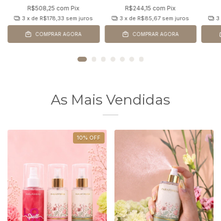
R$508,25
com
Pix
R$244,15
com
Pix
3
x de
R$178,33
sem juros
3
x de
R$85,67
sem juros
3
COMPRAR AGORA
COMPRAR AGORA
As Mais Vendidas
10
%
OFF