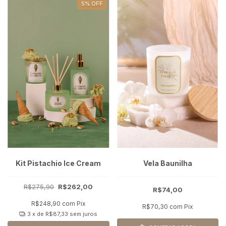
5
%
OFF
Kit Pistachio Ice Cream
Vela Baunilha
R$275,90
R$262,00
R$74,00
R$248,90
com
Pix
R$70,30
com
Pix
3
x de
R$87,33
sem juros