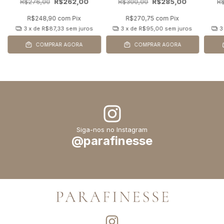
R$276,00
R$262,00
R$300,00
R$285,00
R
R$248,90
com
Pix
R$270,75
com
Pix
3
x de
R$87,33
sem juros
3
x de
R$95,00
sem juros
3
COMPRAR AGORA
COMPRAR AGORA
Siga-nos no Instagram
@parafinesse