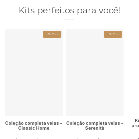
Kits perfeitos para você!
5
%
OFF
5
%
OFF
K
Coleção completa velas -
Coleção completa velas -
ar
Classic Home
Serenità