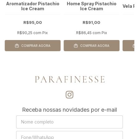
Aromatizador Pistachio
Home Spray Pistachio
Vela P
Ice Cream
Ice Cream
R$95,00
R$91,00
R$90,25
com
Pix
R$86,45
com
Pix
R
COMPRAR AGORA
COMPRAR AGORA
Receba nossas novidades por e-mail