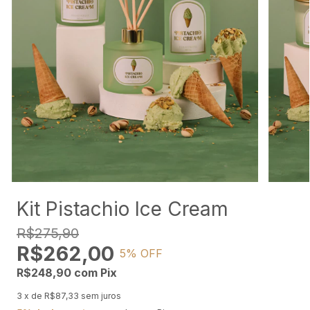
Kit Pistachio Ice Cream
R$275,90
R$262,00
5
% OFF
R$248,90
com
Pix
3
x de
R$87,33
sem juros