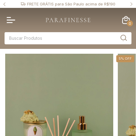
 PIX
FRETE GRÁTIS para São Paulo acima de R$190
0
5
%
OFF