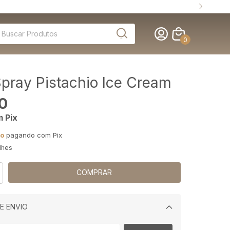
% de DESCONTO no pagamento via PIX
0
pray Pistachio Ice Cream
0
m
Pix
to
pagando com Pix
lhes
E ENVIO
Alterar CEP