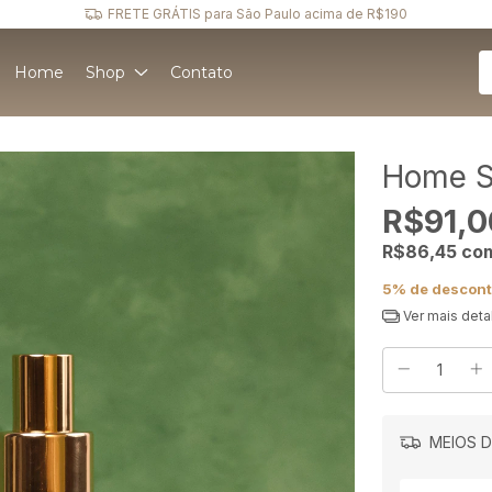
Ganhe 5
Home
Shop
Contato
Home S
R$91,0
R$86,45
co
5% de descon
Ver mais deta
MEIOS D