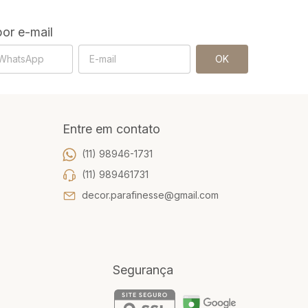
or e-mail
Entre em contato
(11) 98946-1731
(11) 989461731
decor.parafinesse@gmail.com
Segurança