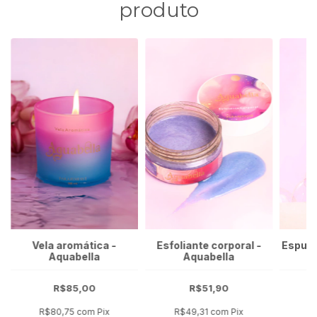
produto
Vela aromática -
Esfoliante corporal -
Espuma
Aquabella
Aquabella
R$85,00
R$51,90
R$80,75
com
Pix
R$49,31
com
Pix
R