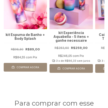
kit Experiência
kit Espuma de Banho +
Caixa
Aquabella - 5 ítens +
Body Splash
Toq
ganhe necessaire
R$283,60
R$259,00
R$2
R$98,80
R$89,00
R$246,05
com
Pix
R
R$84,55
com
Pix
3
x de
R$86,33
sem juros
3
x 
COMPRAR AGORA
COMPRAR AGORA
Para comprar com esse