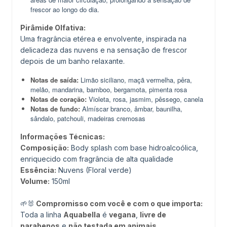
frescor ao longo do dia.
Pirâmide Olfativa:
Uma fragrância etérea e envolvente, inspirada na
delicadeza das nuvens e na sensação de frescor
depois de um banho relaxante.
Notas de saída:
Limão siciliano, maçã vermelha, pêra,
melão, mandarina, bamboo, bergamota, pimenta rosa
Notas de coração:
Violeta, rosa, jasmim, pêssego, canela
Notas de fundo:
Almíscar branco, âmbar, baunilha,
sândalo, patchouli, madeiras cremosas
Informações Técnicas:
Composição:
Body splash com base hidroalcoólica,
enriquecido com fragrância de alta qualidade
Essência:
Nuvens (Floral verde)
Volume:
150ml
🌱🐰
Compromisso com você e com o que importa:
Toda a linha
Aquabella
é
vegana
,
livre de
parabenos
e
não testada em animais
.