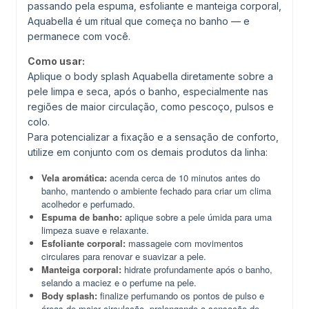
passando pela espuma, esfoliante e manteiga corporal,
Aquabella é um ritual que começa no banho — e
permanece com você.
Como usar:
Aplique o body splash Aquabella diretamente sobre a
pele limpa e seca, após o banho, especialmente nas
regiões de maior circulação, como pescoço, pulsos e
colo.
Para potencializar a fixação e a sensação de conforto,
utilize em conjunto com os demais produtos da linha:
Vela aromática:
acenda cerca de 10 minutos antes do
banho, mantendo o ambiente fechado para criar um clima
acolhedor e perfumado.
Espuma de banho:
aplique sobre a pele úmida para uma
limpeza suave e relaxante.
Esfoliante corporal:
massageie com movimentos
circulares para renovar e suavizar a pele.
Manteiga corporal:
hidrate profundamente após o banho,
selando a maciez e o perfume na pele.
Body splash:
finalize perfumando os pontos de pulso e
áreas de maior circulação, prolongando a sensação de