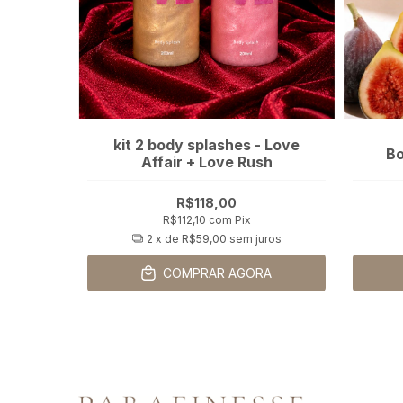
kit 2 body splashes - Love
lina
Bo
Affair + Love Rush
R$118,00
R$112,10
com
Pix
2
x de
R$59,00
sem juros
A
COMPRAR AGORA