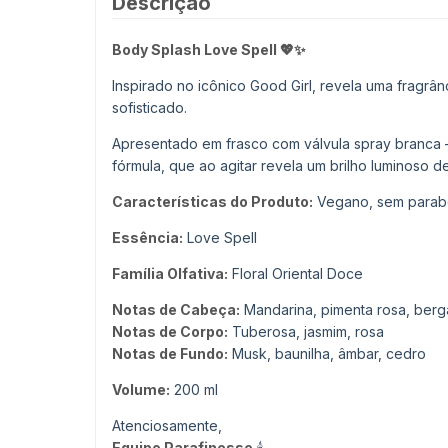
Descrição
Body Splash Love Spell 💖✨
Inspirado no icônico Good Girl, revela uma fragrâ
sofisticado.
Apresentado em frasco com válvula spray branca — 
fórmula, que ao agitar revela um brilho luminoso d
Características do Produto:
Vegano, sem parabe
Essência:
Love Spell
Família Olfativa:
Floral Oriental Doce
Notas de Cabeça:
Mandarina, pimenta rosa, ber
Notas de Corpo:
Tuberosa, jasmim, rosa
Notas de Fundo:
Musk, baunilha, âmbar, cedro
Volume:
200 ml
Atenciosamente,
Equipe Parafinesse
🕯️