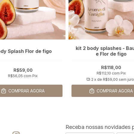
kit 2 body splashes - Ba
dy Splash Flor de figo
e Flor de figo
R$118,00
R$59,00
R$112,10
com
Pix
R$56,05
com
Pix
2
x de
R$59,00
sem jur
COMPRAR AGORA
COMPRAR AGORA
Receba nossas novidades p