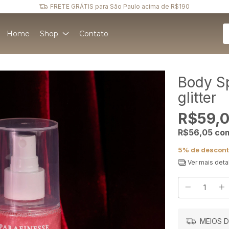
FRETE GRÁTIS para São Paulo acima de R$190
Home
Shop
Contato
Body S
glitter
R$59,
R$56,05
co
5% de descon
Ver mais deta
MEIOS D