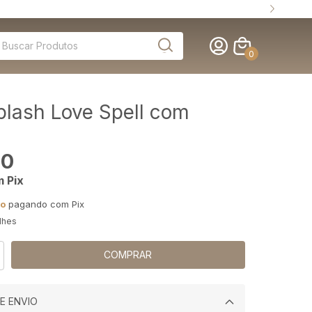
0
plash Love Spell com
00
m
Pix
to
pagando com Pix
lhes
E ENVIO