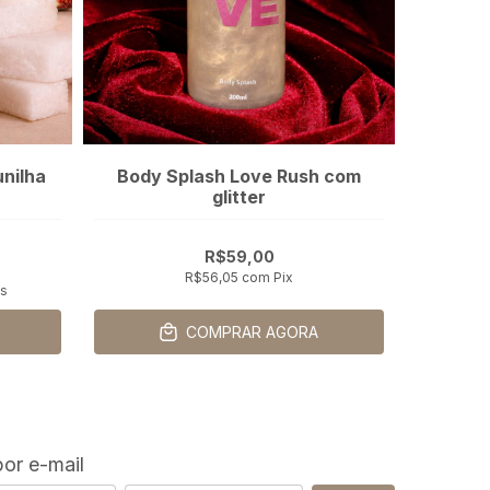
unilha
Body Splash Love Rush com
Kit 3 b
glitter
R$59,00
R$56,05
com
Pix
os
COMPRAR AGORA
or e-mail