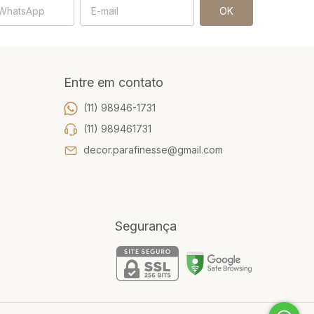
Entre em contato
(11) 98946-1731
(11) 989461731
decor.parafinesse@gmail.com
Segurança