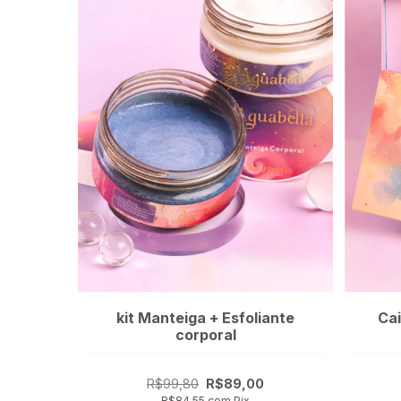
kit Manteiga + Esfoliante
Cai
corporal
R$99,80
R$89,00
R$84,55
com
Pix