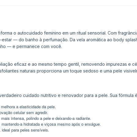
forma o autocuidado feminino em um ritual sensorial. Com fragrânc
-estar — do banho à perfumação. Da vela aromática ao body splash
banho — e permanece com você.
oliação eficaz e ao mesmo tempo gentil, removendo impurezas e cé
oliantes naturais proporciona um toque sedoso e uma pele visivel
verdadeiro cuidado nutritivo e renovador para a pele. Sua fórmula 
melhora a elasticidade da pele.
vação celular sem agredir.
mais intensa, polindo a pele e deixando-a radiante.
e, mantendo-a hidratada e viçosa mesmo após o enxágue.
ideal para peles sensíveis.