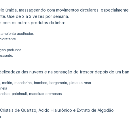
pele úmida, massageando com movimentos circulares, especialmente
te. Use de 2 a 3 vezes por semana.
e com os outros produtos da linha:
 ambiente acolhedor.
idratante.
ação profunda.
escante.
 delicadeza das nuvens e na sensação de frescor depois de um ban
a, melão, mandarina, bamboo, bergamota, pimenta rosa
anela
ândalo, patchouli, madeiras cremosas
istais de Quartzo, Ácido Hialurônico e Extrato de Algodão
a