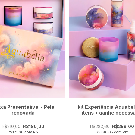
xa Presenteável - Pele
kit Experiência Aquabell
renovada
ítens + ganhe necessa
R$210,00
R$180,00
R$283,60
R$259,00
R$171,00
com
Pix
R$246,05
com
Pix