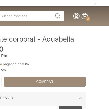
0
nte corporal - Aquabella
0
m
Pix
to
pagando com Pix
lhes
E ENVIO
Alterar CEP