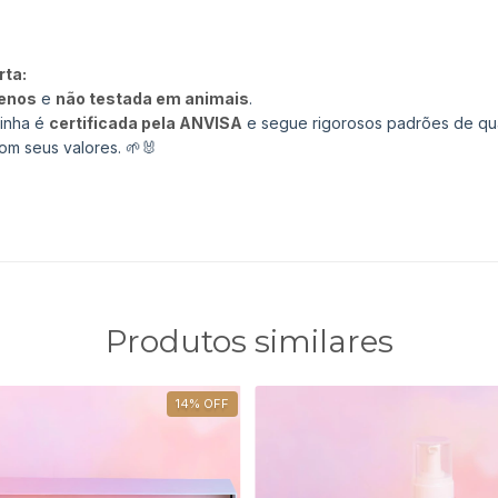
ta:
benos
e
não testada em animais
.
linha é
certificada pela ANVISA
e segue rigorosos padrões de qu
om seus valores. 🌱🐰
Produtos similares
14
%
OFF