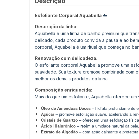
Descrição
Esfoliante Corporal Aquabella
☁️
Descrição da linha:
Aquabella é uma linha de banho premium que trans
delicado, cada produto convida à pausa e ao bem
corporal, Aquabella é um ritual que começa no 
Renovação com delicadeza:
O esfoliante corporal Aquabella promove uma esf
suavidade. Sua textura cremosa combinada com esf
melhor os demais produtos da linha.
Composição enriquecida:
Mais do que um esfoliante, Aquabella oferece um 
Óleo de Amêndoas Doces
– hidrata profundamente e 
Açúcar
– promove esfoliação suave, acelerando a reno
Cristais de Quartzo
– oferecem uma esfoliação física 
Ácido Hialurônico
– retém a umidade natural da pel
Extrato de Algodão
– com ação calmante e protetora, 