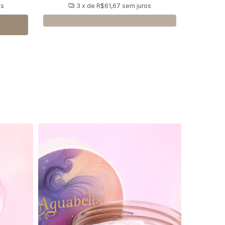
os
3
x de
R$61,67
sem juros
o