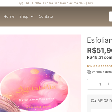
FRETE GRÁTIS para São Paulo acima de R$190
Home
Shop
Contato
Esfolia
R$51,9
R$49,31
co
5% de descon
Ver mais deta
MEIOS D