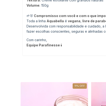
Textura:
Creme esfoliante com grânulos naturais
Volume:
150g
🌱🐰
Compromisso com você e com o que impor
Toda a linha
Aquabella
é
vegana
,
livre de para
Desenvolvida com responsabilidade e cuidado, a 
fazer escolhas conscientes, seguras e alinhadas c
Com carinho,
Equipe Parafinesse
🕯️
11
%
OFF