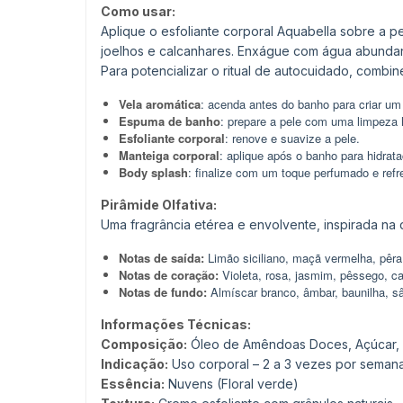
Como usar:
Aplique o esfoliante corporal Aquabella sobre a 
joelhos e calcanhares. Enxágue com água abundan
Para potencializar o ritual de autocuidado, combin
Vela aromática
: acenda antes do banho para criar um
Espuma de banho
: prepare a pele com uma limpeza h
Esfoliante corporal
: renove e suavize a pele.
Manteiga corporal
: aplique após o banho para hidrat
Body splash
: finalize com um toque perfumado e refr
Pirâmide Olfativa:
Uma fragrância etérea e envolvente, inspirada na
Notas de saída:
Limão siciliano, maçã vermelha, pêr
Notas de coração:
Violeta, rosa, jasmim, pêssego, c
Notas de fundo:
Almíscar branco, âmbar, baunilha, s
Informações Técnicas:
Composição:
Óleo de Amêndoas Doces, Açúcar, Cr
Indicação:
Uso corporal – 2 a 3 vezes por seman
Essência:
Nuvens (Floral verde)