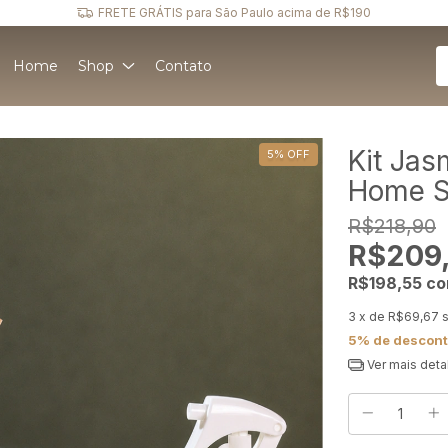
FRETE GRÁTIS para São Paulo acima de R$190
Home
Shop
Contato
Kit Jas
5
%
OFF
Home S
R$218,90
R$209
R$198,55
c
3
x de
R$69,67
5% de descon
Ver mais deta