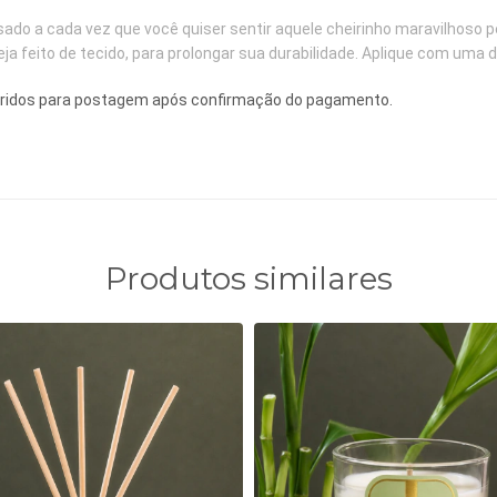
ado a cada vez que você quiser sentir aquele cheirinho maravilhoso pe
ja feito de tecido, para prolongar sua durabilidade. Aplique com uma 
orridos para postagem após confirmação do pagamento.
Produtos similares