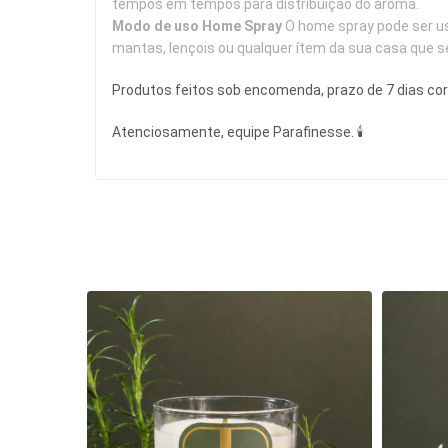
tempos em tempos para distribuição do aroma.
Modo de uso Home Spray 
O home spray pode ser us
mantas, lençois ou qualquer ítem da sua casa que se
Produtos feitos sob encomenda, prazo de 7 dias c
Atenciosamente, equipe Parafinesse. 🕯 