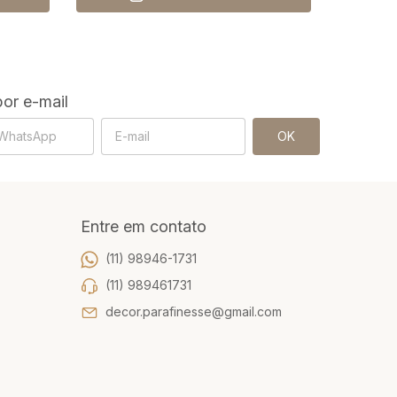
or e-mail
Entre em contato
(11) 98946-1731
(11) 989461731
decor.parafinesse@gmail.com