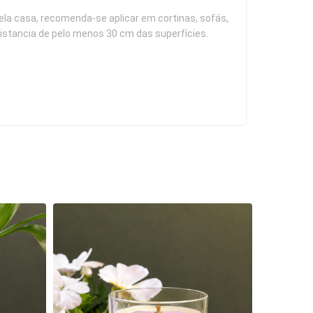
la casa, recomenda-se aplicar em cortinas, sofás, 
distancia de pelo menos 30 cm das superfícies.