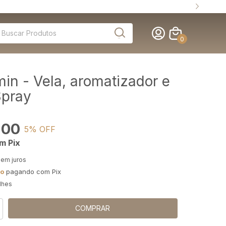
0
min - Vela, aromatizador e
pray
,00
5
% OFF
om
Pix
sem juros
to
pagando com Pix
lhes