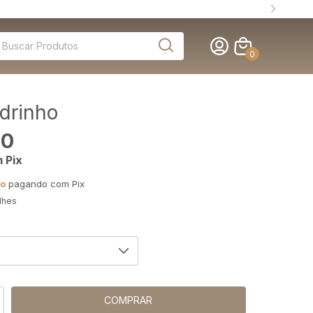
0
drinho
00
m
Pix
to
pagando com Pix
lhes