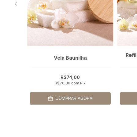
a,
Refi
Vela Baunilha
 spray
0
R$74,00
R$70,30
com
Pix
ros
A
COMPRAR AGORA