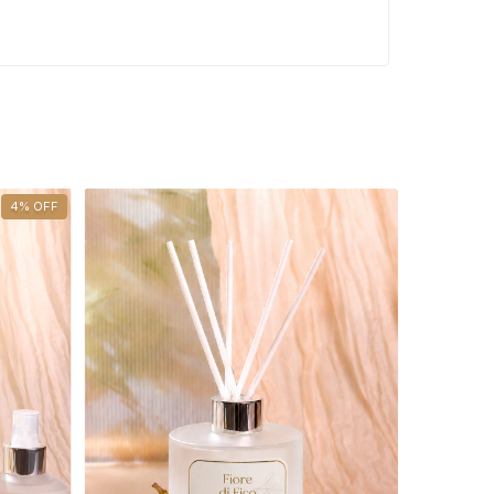
4
%
OFF