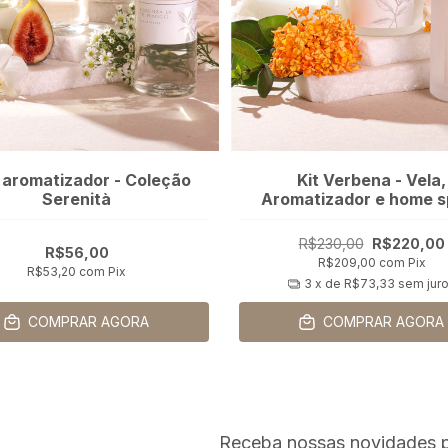
l aromatizador - Coleção
Kit Verbena - Vela,
Serenità
Aromatizador e home s
R$230,00
R$220,00
R$56,00
R$209,00
com
Pix
R$53,20
com
Pix
3
x de
R$73,33
sem jur
COMPRAR AGORA
COMPRAR AGORA
Receba nossas novidades p