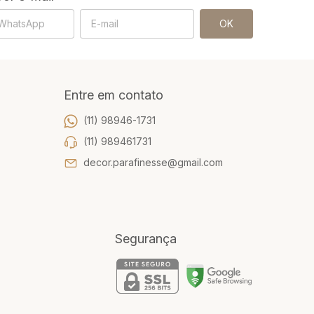
Entre em contato
(11) 98946-1731
(11) 989461731
decor.parafinesse@gmail.com
Segurança