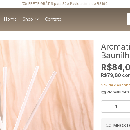
Ganhe 5% de DESCONTO no pagamento via PIX
Home
Shop
Contato
Aromat
Baunil
R$84,
R$79,80
co
5% de descon
Ver mais deta
MEIOS D