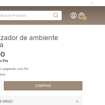
0
izador de ambiente
ha
00
m
Pix
to
pagando com Pix
lhes
E ENVIO