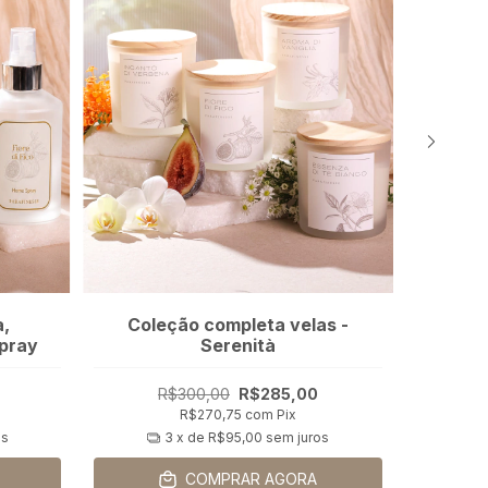
a,
Coleção completa velas -
pray
Serenità
R$300,00
R$285,00
R$270,75
com
Pix
os
3
x de
R$95,00
sem juros
COMPRAR AGORA