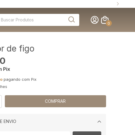
0
or de figo
00
m
Pix
to
pagando com Pix
lhes
E ENVIO
Alterar CEP