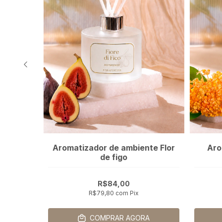
iente
Aromatizador de ambiente Flor
Aro
de figo
R$84,00
R$79,80
com
Pix
A
COMPRAR AGORA