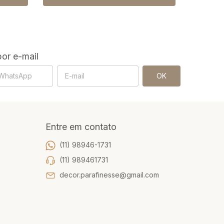
or e-mail
Entre em contato
(11) 98946-1731
(11) 989461731
decor.parafinesse@gmail.com