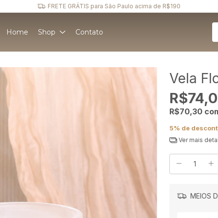
Ganhe 5% de DESCONTO no pagamento via PIX
Home
Shop
Contato
Vela Fl
R$74,
R$70,30
co
5% de descon
Ver mais deta
MEIOS D