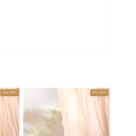
4
%
OFF
5
%
OFF