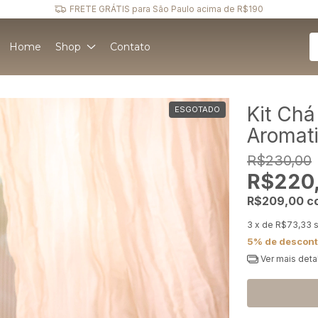
Home
Shop
Contato
Kit Chá
ESGOTADO
Aromat
R$230,00
R$220
R$209,00
c
3
x de
R$73,33
5% de descon
Ver mais deta