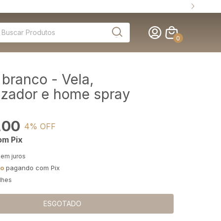
Ganhe 5% de DESCONTO no pagamento via PIX
0
 branco - Vela,
izador e home spray
,00
4
% OFF
om
Pix
sem juros
to
pagando com Pix
lhes